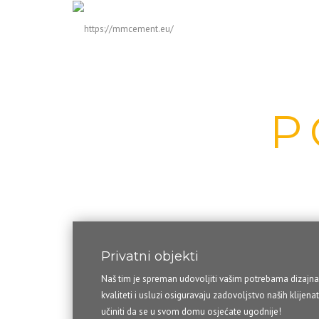
OD
P
Privatni objekti
Naš tim je spreman udovoljiti vašim potrebama dizajna 
kvaliteti i usluzi osiguravaju zadovoljstvo naših klije
učiniti da se u svom domu osjećate ugodnije!