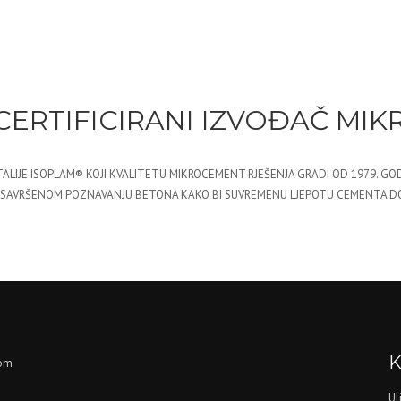
CERTIFICIRANI IZVOĐAČ MI
TALIJE ISOPLAM® KOJI KVALITETU MIKROCEMENT RJEŠENJA GRADI OD 1979. GOD
E NA SAVRŠENOM POZNAVANJU BETONA KAKO BI SUVREMENU LJEPOTU CEMENTA 
K
nom
Ul