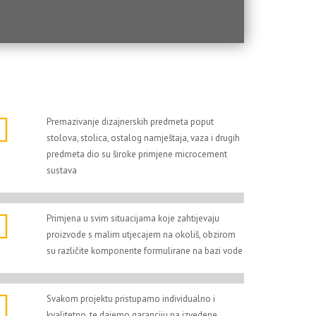
Premazivanje dizajnerskih predmeta poput
stolova, stolica, ostalog namještaja, vaza i drugih
predmeta dio su široke primjene microcement
sustava
Primjena u svim situacijama koje zahtijevaju
proizvode s malim utjecajem na okoliš, obzirom
su različite komponente formulirane na bazi vode
Svakom projektu pristupamo individualno i
kvalitetno, te dajemo garanciju na izvedene