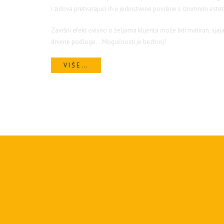
i zidova pretvarajući ih u jedinstvene površine s iznimnim est
Završni efekt ovisno o željama klijenta može biti matiran, sja
drvene podloge… Mogućnosti je bezbroj!
VIŠE…