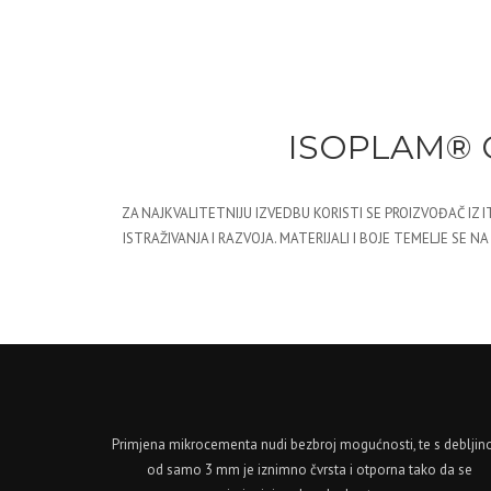
ISOPLAM® 
ZA NAJKVALITETNIJU IZVEDBU KORISTI SE PROIZVOĐAČ IZ I
ISTRAŽIVANJA I RAZVOJA. MATERIJALI I BOJE TEMELJE S
Primjena mikrocementa nudi bezbroj mogućnosti, te s deblji
od samo 3 mm je iznimno čvrsta i otporna tako da se