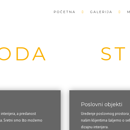
POČETNA
GALERIJA
ODA
DO
S
GALERIJA
Poslovni objekti
interijera, a predanost
Uređenje poslovnog prostora je
nata. Sretni smo što možemo
našim klijentima šaljemo o seb
dizajnu interijera.