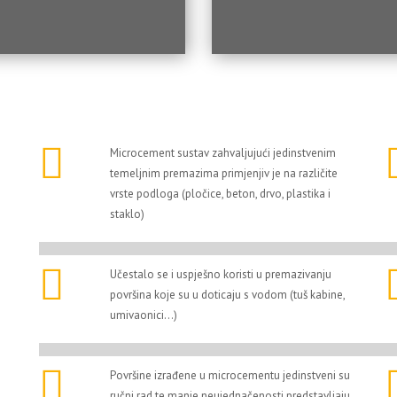
Microcement sustav zahvaljujući jedinstvenim
temeljnim premazima primjenjiv je na različite
vrste podloga (pločice, beton, drvo, plastika i
staklo)
Učestalo se i uspješno koristi u premazivanju
površina koje su u doticaju s vodom (tuš kabine,
umivaonici...)
Površine izrađene u microcementu jedinstveni su
ručni rad te manje neujednačenosti predstavljaju