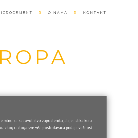
MICROCEMENT
O NAMA
KONTAKT
TROPA
 bitno za zadovoljstvo zaposlenika, ali je i slika koju
i. Iz tog razloga sve više poslodavaca pridaje važnost