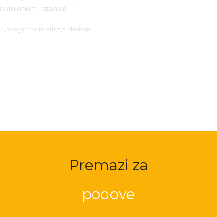
etskim učinkom i dizajnom.
jan, obogaćene teksture, s efektom
Premazi za
podove