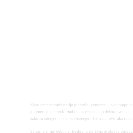
Microcement
Microcement kombinacija je smole i cementa ili dvokomponen
polimera posebno formuliran za neprekidno dekorativno zagl
kako za interijere tako i za eksterijere, kako za nove tako i za
Sa samo 3 mm debljine i bezbroj vrsta završne obrade omogu