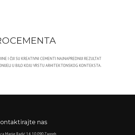
KROCEMENTA
INE I ČIJI SU KREATIVNI CEMENTI NAJNAPREDNIJI REZULTAT
DONIJELI U BILO KOJU VRSTU ARHITEKTONSKOG KONTEKSTA.
ontaktirajte nas
ica Marije Radić 14, 10 090 Zagreb