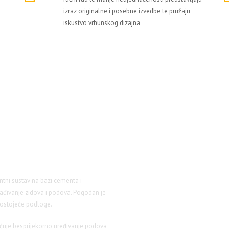
izraz originalne i posebne izvedbe te pružaju
iskustvo vrhunskog dizajna
tni sustav na bazi cementa i
ađivanje zidova i podova. Pogodan je
 postojeće podloge.
ćuje besprijekorno uređivanje podova